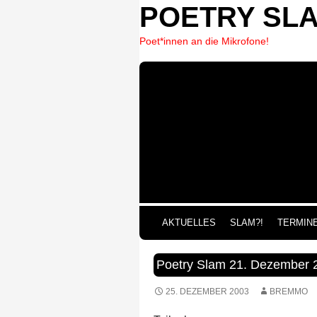
POETRY SL
Poet*innen an die Mikrofone!
ZUM 
AKTUELLES
SLAM?!
TERMIN
Poetry Slam 21. Dezember 
25. DEZEMBER 2003
BREMMO