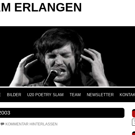
AM ERLANGEN
INHALT SPRINGEN
E
BILDER
U20 POETRY SLAM
TEAM
NEWSLETTER
KONTA
2003
S
KOMMENTAR HINTERLASSEN
n