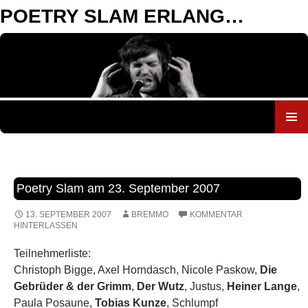
POETRY SLAM ERLANGEN
ZUM
INHALT
SPRINGEN
Poetry Slam am 23. September 2007
13. SEPTEMBER 2007
BREMMO
KOMMENTAR
HINTERLASSEN
Teilnehmerliste:
Christoph Bigge, Axel Horndasch, Nicole Paskow,
Die
Gebrüder & der Grimm
,
Der Wutz
, Justus,
Heiner Lange
,
Paula Posaune,
Tobias Kunze
, Schlumpf