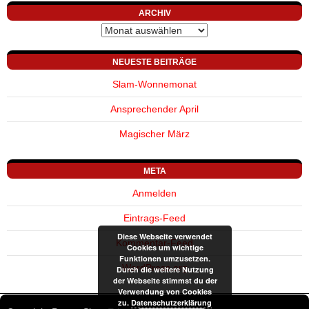
ARCHIV
Archiv
NEUESTE BEITRÄGE
Slam-Wonnemonat
Ansprechender April
Magischer März
META
Anmelden
Eintrags-Feed
Diese Webseite verwendet
Kommentar-Feed
Cookies um wichtige
Funktionen umzusetzen.
WordPress.org
Durch die weitere Nutzung
der Webseite stimmst du der
Verwendung von Cookies
zu.
Datenschutzerklärung