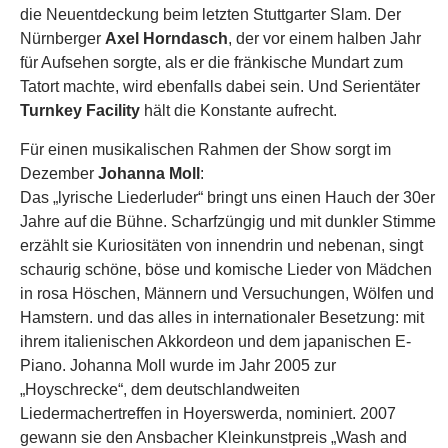
die Neuentdeckung beim letzten Stuttgarter Slam. Der
Nürnberger
Axel Horndasch
, der vor einem halben Jahr
für Aufsehen sorgte, als er die fränkische Mundart zum
Tatort machte, wird ebenfalls dabei sein. Und Serientäter
Turnkey Facility
hält die Konstante aufrecht.
Für einen musikalischen Rahmen der Show sorgt im
Dezember
Johanna Moll
:
Das „lyrische Liederluder“ bringt uns einen Hauch der 30er
Jahre auf die Bühne. Scharfzüngig und mit dunkler Stimme
erzählt sie Kuriositäten von innendrin und nebenan, singt
schaurig schöne, böse und komische Lieder von Mädchen
in rosa Höschen, Männern und Versuchungen, Wölfen und
Hamstern. und das alles in internationaler Besetzung: mit
ihrem italienischen Akkordeon und dem japanischen E-
Piano. Johanna Moll wurde im Jahr 2005 zur
„Hoyschrecke“, dem deutschlandweiten
Liedermachertreffen in Hoyerswerda, nominiert. 2007
gewann sie den Ansbacher Kleinkunstpreis „Wash and