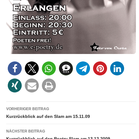
Beitragsnavigation
VORHERIGER BEITRAG
Kurzrückblick auf den Slam am 15.11.09
NÄCHSTER BEITRAG
Kurzrückblick auf den Poetry Slam am 13.12.2009