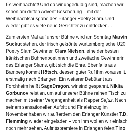
Es weihnachtet! Und da wir ungeduldig sind, machen wir
schon am dritten Advent Bescherung – mit der
Weihnachtsausgabe des Erlanger Poetry Slam. Und
wieder gibt es viele neue Gesichter zu entdecken…
Zum ersten Mal auf unsrer Bühne wird am Sonntag
Marvin
Suckut
stehen, der frisch gekrönte württembergische U20
Poetry Slam Gewinner.
Clara Nielsen
, eine der besten
fränkischen Bühnenpoetinnen und zweifache Gewinnerin
des Erlanger Slams, gibt sich die Ehre. Ebenfalls aus
Bamberg kommt
Hötsch
, dessen guter Ruf ihm vorauseilt,
erstmalig nach Erlangen. Ein weiterer Debütant aus
Forchheim heißt
SageDragon
, wir sind gespannt.
Nikita
Gorbunov
reist an, um auf unserer Bühne reinen Tisch zu
machen mit seiner Vergangenheit als Rapper
Sajuz
. Nach
seinem sensationellen Auftritt und Finaleinzug im
November haben wir außerdem den Erlanger Künstler
T.D.
Flemming
wieder eingeladen – von ihm wollen wir einfach
noch mehr sehen. Auftrittspremiere in Erlangen feiert
Tino
,