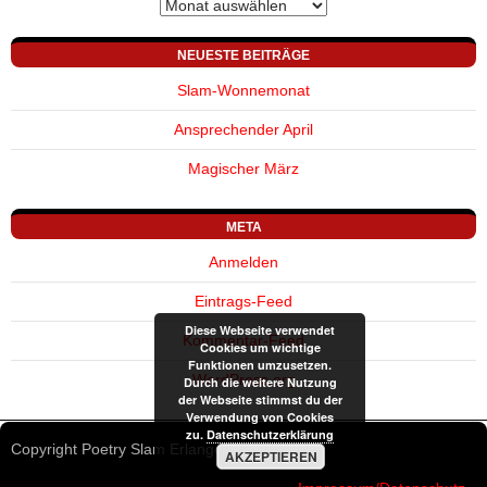
Archiv
NEUESTE BEITRÄGE
Slam-Wonnemonat
Ansprechender April
Magischer März
META
Anmelden
Eintrags-Feed
Diese Webseite verwendet
Kommentar-Feed
Cookies um wichtige
Funktionen umzusetzen.
WordPress.org
Durch die weitere Nutzung
der Webseite stimmst du der
Verwendung von Cookies
zu.
Datenschutzerklärung
Copyright Poetry Slam Erlangen © 2002-2026
AKZEPTIEREN