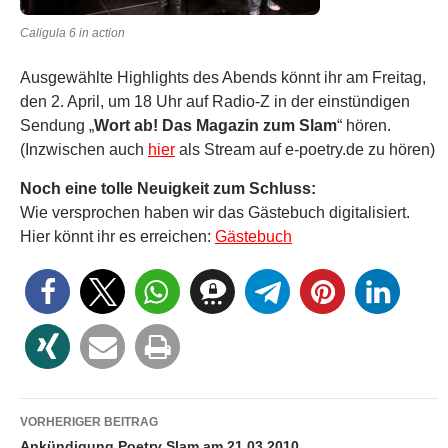
Caligula 6 in action
Ausgewählte Highlights des Abends könnt ihr am Freitag,
den 2. April, um 18 Uhr auf Radio-Z in der einstündigen
Sendung „
Wort ab! Das Magazin zum Slam
“ hören.
(Inzwischen auch
hier
als Stream auf e-poetry.de zu hören)
Noch eine tolle Neuigkeit zum Schluss:
Wie versprochen haben wir das Gästebuch digitalisiert.
Hier könnt ihr es erreichen:
Gästebuch
Beitragsnavigation
VORHERIGER BEITRAG
Ankündigung Poetry Slam am 21.03.2010