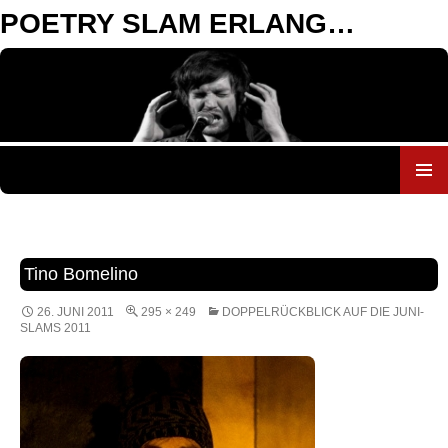
POETRY SLAM ERLANGEN
ZUM
INHALT
SPRINGEN
Tino Bomelino
26. JUNI 2011
295 × 249
DOPPELRÜCKBLICK AUF DIE JUNI-
SLAMS 2011