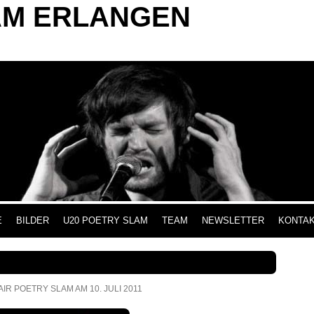
AM ERLANGEN
INHALT SPRINGEN
E
BILDER
U20 POETRY SLAM
TEAM
NEWSLETTER
KONTA
AIR POETRY SLAM AM 10. JULI 2011