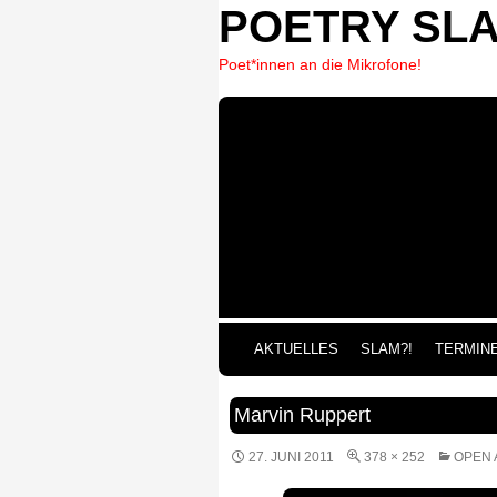
POETRY SL
Poet*innen an die Mikrofone!
ZUM 
AKTUELLES
SLAM?!
TERMIN
Marvin Ruppert
27. JUNI 2011
378 × 252
OPEN 