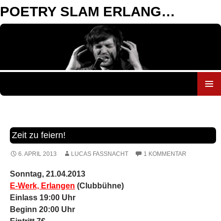
POETRY SLAM ERLANGEN
ZUM
INHALT
SPRINGEN
Zeit zu feiern!
6. APRIL 2013
LUCAS FASSNACHT
1 KOMMENTAR
Sonntag,
21
.0
4
.2013
E-Werk, Erlangen
(Clubbühne)
Einlass 19:00 Uhr
Beginn 20:00 Uhr