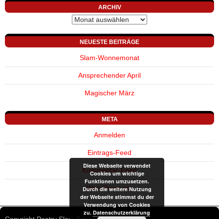
ARCHIV
Archiv
NEUESTE BEITRÄGE
Slam-Wonnemonat
Ansprechender April
Magischer März
META
Anmelden
Eintrags-Feed
Diese Webseite verwendet
Kommentar-Feed
Cookies um wichtige
Funktionen umzusetzen.
WordPress.org
Durch die weitere Nutzung
der Webseite stimmst du der
Verwendung von Cookies
zu.
Datenschutzerklärung