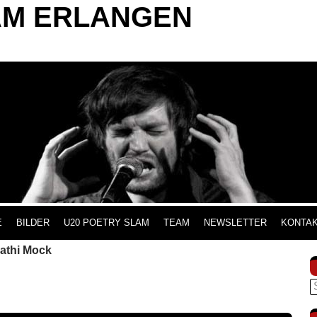
AM ERLANGEN
INHALT SPRINGEN
E
BILDER
U20 POETRY SLAM
TEAM
NEWSLETTER
KONTA
Kathi Mock
S
n