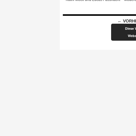
Beitragsnavigation
← VORH
Diese 
Webs