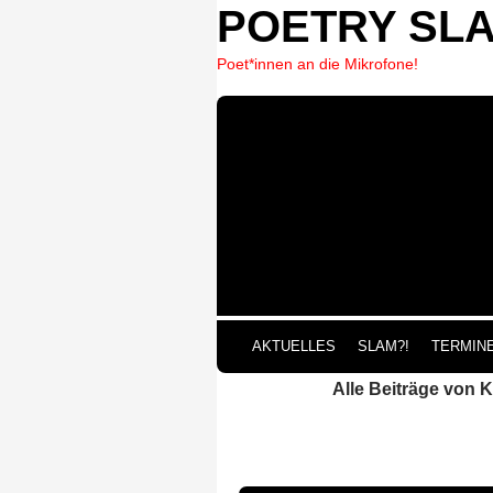
POETRY SL
Poet*innen an die Mikrofone!
ZUM 
AKTUELLES
SLAM?!
TERMIN
Alle Beiträge von 