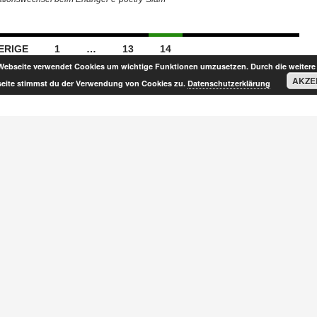
ERIGE
1
…
13
14
Webseite verwendet Cookies um wichtige Funktionen umzusetzen. Durch die weitere
AKZE
eite stimmst du der Verwendung von Cookies zu.
Datenschutzerklärung