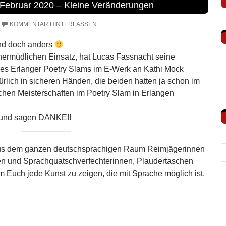
Februar 2020 – Kleine Veränderungen
KOMMENTAR HINTERLASSEN
und doch anders
ermüdlichen Einsatz, hat Lucas Fassnacht seine
es Erlanger Poetry Slams im E-Werk an Kathi Mock
ürlich in sicheren Händen, die beiden hatten ja schon im
schen Meisterschaften im Poetry Slam in Erlangen
 und sagen DANKE!!
us dem ganzen deutschsprachigen Raum Reimjägerinnen
en und Sprachquatschverfechterinnen, Plaudertaschen
 Euch jede Kunst zu zeigen, die mit Sprache möglich ist.