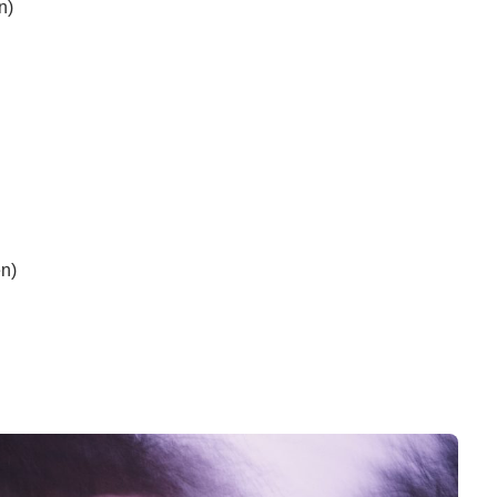
n)
n)