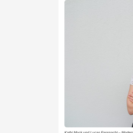
Kathi Mock und Lucas Fassnacht – Modera