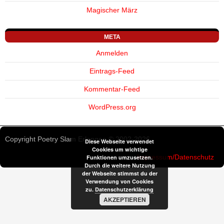
Magischer März
META
Anmelden
Eintrags-Feed
Kommentar-Feed
WordPress.org
Copyright Poetry Slam Erlangen © 2002-2026
Diese Webseite verwendet
Cookies um wichtige
Impressum/Datenschutz
Funktionen umzusetzen.
Durch die weitere Nutzung
der Webseite stimmst du der
Verwendung von Cookies
zu.
Datenschutzerklärung
AKZEPTIEREN