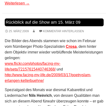
Weiterlesen
→
Rückblick auf die Show am 15. März 09
25. MÄRZ 2009
KOMMENTAR HINTERLASSEN
Die Bilder des Abends stammen wie schon im Februar
vom Nürnberger Photo-Spezialisten
Crosa
, dem hinter
dem Objektiv immer wieder verblüffende Meisterleistungen
gelingen:
www.flickr.com/photos/facing-my-
life/sets/72157615440746368/
und
http://www.facing-my-life.de/2009/03/17/poetryslam-
erlangen-kellerbuehne/
Spezialgast des Monats war diesmal Kabarettist und
Liedermacher
Nils Heinrich
, von dessen Qualitäten man
sich an diesem Abend fürwahr überzeugen konnte – er gab