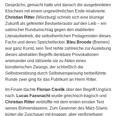
Gesprächs, gemacht hatte und danach die ausgebreiteten
Klischees mit einem ungewöhnlichen Ende relativierte.
Christian Ritter
(Würzburg) schrieb sich eine blumige
Zukunft als gefeierter Bestsellerautor auf den Leib – ein
satirischer Rundumschlag gegen den etablierten
Literaturbetrieb, die selbstherrlichen Protagonisten dieses
Fachs und deren Speichellecker.
Bleu Broode
(Bremen)
war ganz Kunst, sein Text reihte zahlreiche zur Auslebung
dieses abstrakten Begriffs denkbare Provokationen
aneinander und stilisierte sie zu Akten eines
künstlerischen Zwangs, der schließlich die
Selbstzerstörung durch Selbstverspeisung herbeiführte.
Runde zwei ging für das Publikum an Herrn Ritter.
Im Finale dachte
Florian Cieslik
über den Begriff Unglück
nach,
Lucas Fassnacht
wurde griechisch-tragisch und
Christian Ritter
verblüffte mit dem ersten ernsten Text
seines Bühnendaseins. Zum Gewinner des März-Slams
kürten die Zuschauer mit knapper, aber verifizierbarer