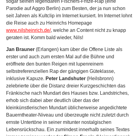
sogar seinen legendären Fischers-Fritze-Rap (eine
Parodie auf Aggro Berlin) zum Besten, der ja nun schon
seit Jahren als Kultclip im Internet kursiert. Im Internet lohnt
die Reise auch zu Heinrichs Homepage
www.nilsheinrich.de/
, welche an Content nicht zu knapp
geraten ist. Komm bald wieder, Nils!
Jan Brauner
(Erlangen) kam über die Offene Liste als
erster und auch zum ersten Mal auf die Bühne und
eröffnete den bunten Reigen mit lupenreinem
selbstreferenziellen Rap der gängigen Güteklasse,
inklusive Kapuze.
Peter Landshuter
(Heilsbronn)
zelebrierte über die Distanz dreier Kurzgeschichten das
Fränkische nach Mundart des Hauses bzw. Landstriches,
erhob sich dabei aber deutlich über das der
kleinkünstlerischen Mundart üblicherweise angedichtete
Bauerntheater-Niveau und überzeugte nicht zuletzt durch
ernste Untertöne in seiner mitunter nostalgischen
Lebensrückschau. Ein zumindest innerhalb seines Textes