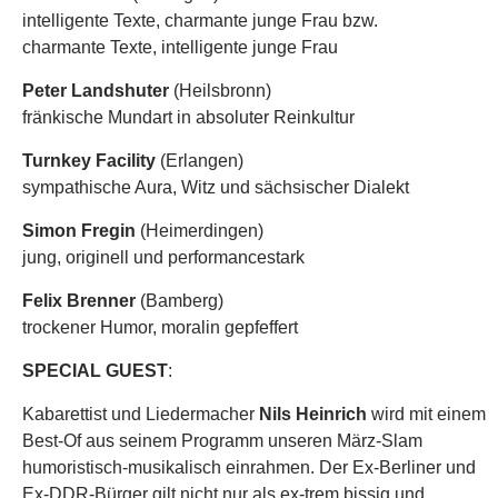
intelligente Texte, charmante junge Frau bzw.
charmante Texte, intelligente junge Frau
Peter Landshuter
(Heilsbronn)
fränkische Mundart in absoluter Reinkultur
Turnkey Facility
(Erlangen)
sympathische Aura, Witz und sächsischer Dialekt
Simon Fregin
(Heimerdingen)
jung, originell und performancestark
Felix Brenner
(Bamberg)
trockener Humor, moralin gepfeffert
SPECIAL GUEST
:
Kabarettist und Liedermacher
Nils Heinrich
wird mit einem
Best-Of aus seinem Programm unseren März-Slam
humoristisch-musikalisch einrahmen. Der Ex-Berliner und
Ex-DDR-Bürger gilt nicht nur als ex-trem bissig und