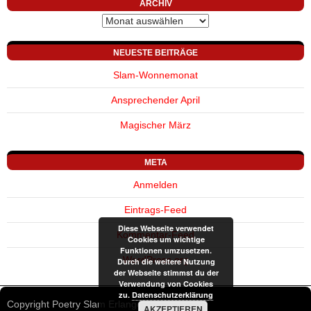
ARCHIV
Archiv
NEUESTE BEITRÄGE
Slam-Wonnemonat
Ansprechender April
Magischer März
META
Anmelden
Eintrags-Feed
Diese Webseite verwendet
Kommentar-Feed
Cookies um wichtige
Funktionen umzusetzen.
WordPress.org
Durch die weitere Nutzung
der Webseite stimmst du der
Verwendung von Cookies
zu.
Datenschutzerklärung
Copyright Poetry Slam Erlangen © 2002-2026
AKZEPTIEREN