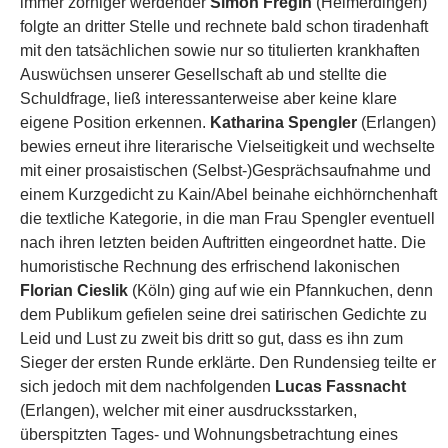
immer zorniger werdender
Simon Fregin
(Heimerdingen)
folgte an dritter Stelle und rechnete bald schon tiradenhaft
mit den tatsächlichen sowie nur so titulierten krankhaften
Auswüchsen unserer Gesellschaft ab und stellte die
Schuldfrage, ließ interessanterweise aber keine klare
eigene Position erkennen.
Katharina Spengler
(Erlangen)
bewies erneut ihre literarische Vielseitigkeit und wechselte
mit einer prosaistischen (Selbst-)Gesprächsaufnahme und
einem Kurzgedicht zu Kain/Abel beinahe eichhörnchenhaft
die textliche Kategorie, in die man Frau Spengler eventuell
nach ihren letzten beiden Auftritten eingeordnet hatte. Die
humoristische Rechnung des erfrischend lakonischen
Florian Cieslik
(Köln) ging auf wie ein Pfannkuchen, denn
dem Publikum gefielen seine drei satirischen Gedichte zu
Leid und Lust zu zweit bis dritt so gut, dass es ihn zum
Sieger der ersten Runde erklärte. Den Rundensieg teilte er
sich jedoch mit dem nachfolgenden
Lucas Fassnacht
(Erlangen), welcher mit einer ausdrucksstarken,
überspitzten Tages- und Wohnungsbetrachtung eines