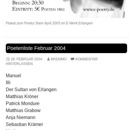
Plakat zum Poetry Slam April 2005 im E-Werk Erlangen
Poetenliste Februar 2004
28. FEBRUAR 2004
BREMMO
KOMMENTAR
HINTERLASSEN
Manuel
Illi
Der Sultan von Erlangen
Matthias Kröner
Patrick Mondure
Matthias Grabow
Anja Niemann
Sebastian Krämer