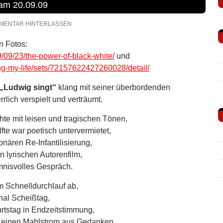
 am 20.09.09
MENTAR HINTERLASSEN
n Fotos:
9/09/23/the-power-of-black-white/
und
ing-my-life/sets/72157622427260028/detail/
„Ludwig singt“
klang mit seiner überbordenden
rlich verspielt und verträumt.
te mit leisen und tragischen Tönen,
fte war poetisch untervermietet,
ionären Re-Infantilisierung,
n lyrischen Autorenfilm,
mnisvolles Gespräch.
m Schnelldurchlauf ab,
inal Scheißtag,
rtstag in Endzeitstimmung,
einen Mahlstrom aus Gedanken,