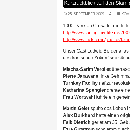
Kurzrückblick auf den Slam
25. SEPTEMBER 2009
KOM
1000 Dank an Crosa für die tolle
http://www.facing-my-life.de/200
http://www.flickr.com/photos/fac
Unser Gast Ludwig Berger alias
elektronischen Zukunftsmusik her
Mischa-Sarim Verollet
überrasch
Pierre Jarawans
linke Gehirnhäl
Turnkey Facility
rief zur revolut
Katharina Spengler
drehte eine
Frau Wortwahl
führte ein gehei
Martin Geier
spulte das Leben i
Alex Burkhard
hatte einen orig
Falk Dietrich
geriet am 35. Gebu
Ezra Gutstrom
schwamm durch 