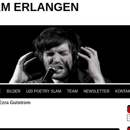
AM ERLANGEN
INHALT SPRINGEN
E
BILDER
U20 POETRY SLAM
TEAM
NEWSLETTER
KONTA
Ezra Gutstrom
S
n