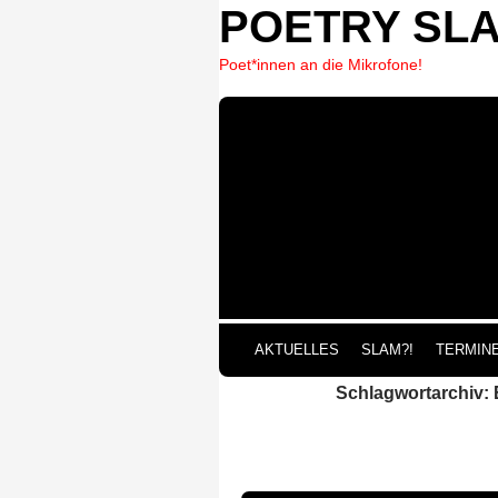
POETRY SL
Poet*innen an die Mikrofone!
ZUM 
AKTUELLES
SLAM?!
TERMIN
Schlagwortarchiv: 