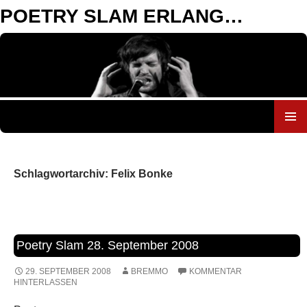
POETRY SLAM ERLANGEN
ZUM
INHALT
SPRINGEN
Schlagwortarchiv: Felix Bonke
Poetry Slam 28. September 2008
29. SEPTEMBER 2008
BREMMO
KOMMENTAR
HINTERLASSEN