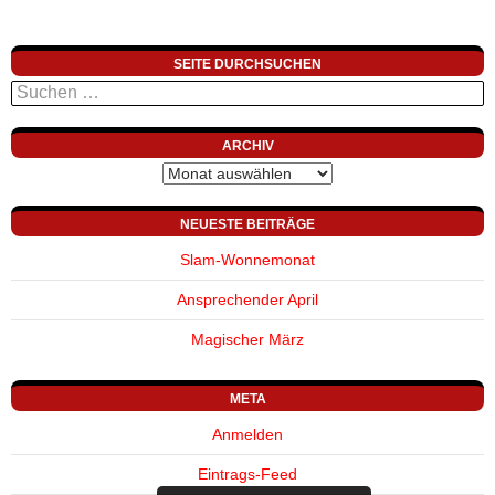
SEITE DURCHSUCHEN
Suchen
nach:
ARCHIV
Archiv
NEUESTE BEITRÄGE
Slam-Wonnemonat
Ansprechender April
Magischer März
META
Anmelden
Eintrags-Feed