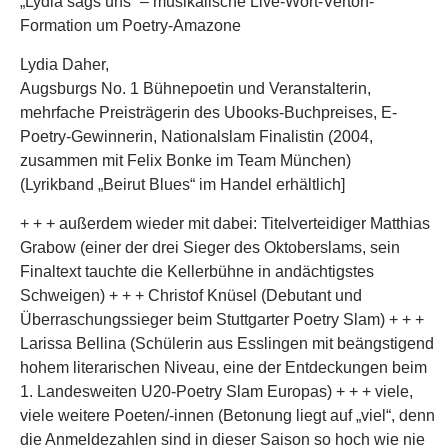
„Lydia sags uns“ – musikalische Live-Wort-Verton-
Formation um Poetry-Amazone
Lydia Daher,
Augsburgs No. 1 Bühnepoetin und Veranstalterin,
mehrfache Preisträgerin des Ubooks-Buchpreises, E-
Poetry-Gewinnerin, Nationalslam Finalistin (2004,
zusammen mit Felix Bonke im Team München)
(Lyrikband „Beirut Blues“ im Handel erhältlich]
+ + + außerdem wieder mit dabei: Titelverteidiger Matthias
Grabow (einer der drei Sieger des Oktoberslams, sein
Finaltext tauchte die Kellerbühne in andächtigstes
Schweigen) + + + Christof Knüsel (Debutant und
Überraschungssieger beim Stuttgarter Poetry Slam) + + +
Larissa Bellina (Schülerin aus Esslingen mit beängstigend
hohem literarischen Niveau, eine der Entdeckungen beim
1. Landesweiten U20-Poetry Slam Europas) + + + viele,
viele weitere Poeten/-innen (Betonung liegt auf „viel“, denn
die Anmeldezahlen sind in dieser Saison so hoch wie nie