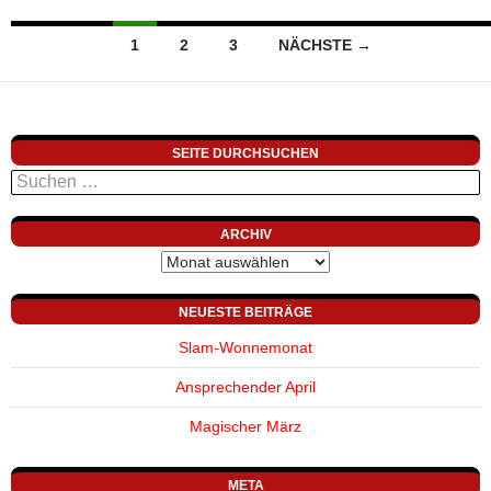
Beitragsnavigation
1
2
3
NÄCHSTE →
SEITE DURCHSUCHEN
Suchen
nach:
ARCHIV
Archiv
NEUESTE BEITRÄGE
Slam-Wonnemonat
Ansprechender April
Magischer März
META