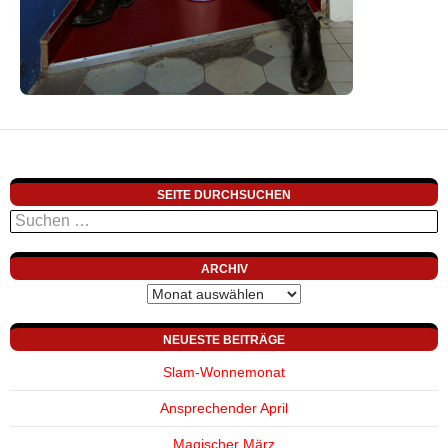
SEITE DURCHSUCHEN
Suchen
nach:
ARCHIV
Archiv
NEUESTE BEITRÄGE
Slam-Wonnemonat
Ansprechender April
Magischer März