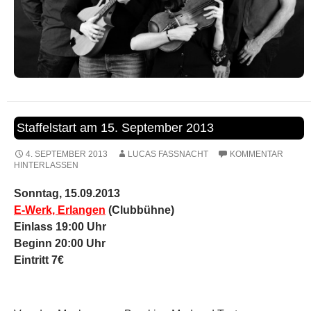
Staffelstart am 15. September 2013
4. SEPTEMBER 2013
LUCAS FASSNACHT
KOMMENTAR
HINTERLASSEN
Sonntag, 1
5
.0
9
.2013
E-Werk, Erlangen
(Clubbühne)
Einlass 19:00 Uhr
Beginn 20:00 Uhr
Eintritt 7€