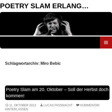
POETRY SLAM ERLANGEN
ZUM
INHALT
SPRINGEN
Schlagwortarchiv: Miro Bebic
Poetry Slam am 20. Oktober – Soll der Herbst doch
kommen!
11. OKTOBER 2013
LUCAS FASSNACHT
KOMMENTAR
HINTERLASSEN