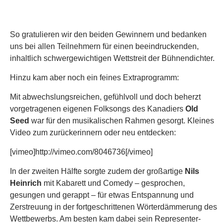
Seed
war für den musikalischen Rahmen gesorgt. Kleines
Video zum zurückerinnern oder neu entdecken:
[vimeo]http://vimeo.com/8046736[/vimeo]
In der zweiten Hälfte sorgte zudem der großartige
Nils
Heinrich
mit Kabarett und Comedy – gesprochen,
gesungen und gerappt – für etwas Entspannung und
Zerstreuung in der fortgeschrittenen Wörterdämmerung des
Wettbewerbs. Am besten kam dabei sein Representer-
Track der Laktose-Intoleranz-Battlerap-Fraktion an – hier
noch einmal zum mitkopfnicken:
[youtube]http://www.youtube.com/watch?
v=zHggaz69HXM[/youtube]
Abschließend ein dickes Dankeschön an alle, die an
diesem Abend mitgewirkt bzw. ihn möglich gemacht haben:
Ela, Bremmo, Manuel, Emlie, Nicolas und Jenny vom