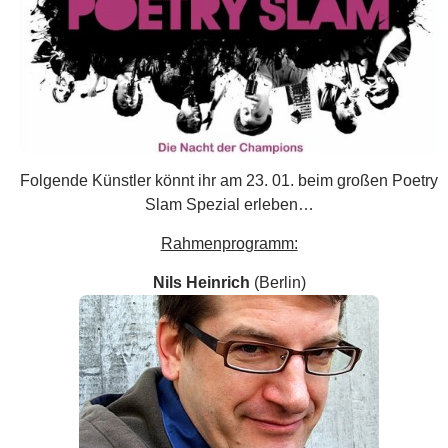
Rahmenprogramm:
Nils Heinrich
(Berlin)
Er gehört ohne Zweifel zu den kommenden großen
Kabarettisten Deutschlands. Rhetorisch gewieft nimmt er
die kleinen Absurditäten des Alltags ebenso aufs Korn wie
das Theater der Politik und den Zoo der Gesellschaft. Ob
scharf proklamierend, singend mit Gitarre oder als
fleischgewordene Rapper-Karikatur: landauf, landab kann
man ihn auf der Bühne erleben und auch im TV ist er
immer häufiger zu sehen (Ottis Schlachthof, Stratmanns,