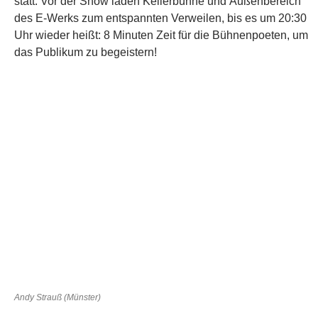
Andy Strauß (Münster)
Wahnwitzige Wortakrobaten und rasende Silbenverdreher
treffen auf nachdenkliche Verseschmiede und dichtende
Philosophen, junge Talente hinterlassen bleibenden
Eindruck, Kabarett kommt im literarischen Gewand daher
und Lehrer zeigen ihr wahres Gesicht
Aber wie immer
wissen weder wir, noch ihr, noch die Teilnehmer des
Wettkampfs, was schlussendlich am 6.6. so alles auf der
Bühne passieren wird. Und für diese positive
Unberechenbarkeit lieben wir unseren Poetry Slam!