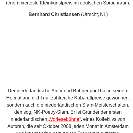
Der niederländische Autor und Bühnenpoet hat in seinem
Heimatland nicht nur zahlreiche Kabarettpreise gewonnen,
sondern auch die niederländischen Slam-Meisterschaften,
den sog. NK-Poetry-Slam. Er ist Gründer der ersten
niederländischen
„Vorlesebühne“
, eines Kollektivs von
Autoren, die seit Oktober 2008 jeden Monat in Amsterdam
und Utrecht mit einem neuen Programm auftreten.
Christiansen
schreibt darüber hinaus Theaterstücke, von
seinem Stück „Krantenkoorts“ („Das Rauschen der Welt“)
existiert eine deutsche Übersetzung. Auch bei seinem
Auftritt am 23.01. in Erlangen wird er auf deutsch vortragen.
Old Seed
(Winnipeg, CA)