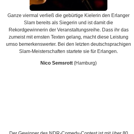
Der Gewinner des NDR-Comedy-Contest ist mit über 80
Siegen seit 2008 einer der erfolgreichsten deutschen
Poetry Slammer überhaupt. Weil im vergangenen Jahr
auch Erlangen dazu gehörte, sehen wir Herrn
Semsrott
am
23. Januar wieder. In seiner unverwechselbaren
Bühnenfigur des phlegmatischen Kapuzenträgers konnte
man ihn bereits in diversen TV-Formaten erleben, u. a. Kurt
Krömer Show und NDR extra 3.
Pierre Jarawan
(Kirchheim)