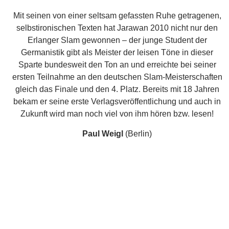
Paul Weigl
(Berlin)
Mit der Werbeclip-Performance „Bibi und Bubu in der
Gosse“ und seiner Trauerrede zur Beerdigung der
deutschen Sprache hat er sich bei seinem Slamsieg 2010
beim Erlanger Publikum unvergesslich gemacht. Weigl,
der eigentlich aus Ingolstadt kommt und dort früher unter
dem Namen Martial82 die Slambühnen unsicher machte
(und außerdem eine „dunkle Vergangenheit“ als Rapper