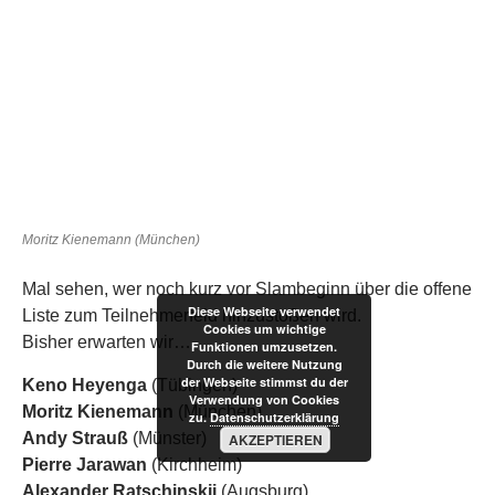
Mal sehen, wer noch kurz vor Slambeginn über die offene
Liste zum Teilnehmerfeld hinzustoßen wird.
Bisher erwarten wir…
Keno Heyenga
(Tübingen)
Moritz Kienemann
(München)
Andy Strauß
(Münster)
Pierre Jarawan
(Kirchheim)
Alexander Ratschinskij
(Augsburg)
Team Claro Claro Babylon
(Erlangen)
Mr. Davos
(Erlangen)
Diese Webseite verwendet
Peter Parkster
(Nürnberg)
Cookies um wichtige
Leevi
(Erlangen)
Funktionen umzusetzen.
Durch die weitere Nutzung
Loony Lorna
(Schwandorf)
der Webseite stimmst du der
Schlumpf
(Erlangen)
Verwendung von Cookies
zu.
Datenschutzerklärung
AKZEPTIEREN