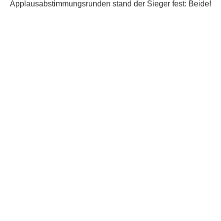
So gratulieren wir den beiden Gewinnern und bedanken
uns bei allen Teilnehmern für einen beeindruckenden,
inhaltlich schwergewichtigen Wettstreit der Bühnendichter.
Hinzu kam aber noch ein feines Extraprogramm:
Mit abwechslungsreichen, gefühlvoll und doch beherzt
vorgetragenen eigenen Folksongs des Kanadiers
Old