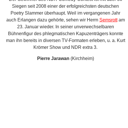
Mit seinen von einer seltsam gefassten Ruhe getragenen,
selbstironischen Texten hat Jarawan 2010 nicht nur den
Erlanger Slam gewonnen – der junge Student der
Germanistik gibt als Meister der leisen Töne in dieser
Sparte bundesweit den Ton an und erreichte bei seiner
ersten Teilnahme an den deutschen Slam-Meisterschaften
gleich das Finale und den 4. Platz. Bereits mit 18 Jahren
bekam er seine erste Verlagsveröffentlichung und auch in
Zukunft wird man noch viel von ihm hören bzw. lesen!