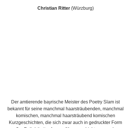
Der amtierende bayrische Meister des Poetry Slam ist
bekannt für seine manchmal haarsträubenden, manchmal
komischen, manchmal haarsträubend komischen
Kurzgeschichten, die sich zwar auch in gedruckter Form
großer Beliebtheit erfreuen (Kurzgeschichtensammlung
„
Halbneu
“, Peter Hellmund Verlag 2007 / „
Poetry Slam –
Das Buch
“, Carlsen 2010), aber live zu einem
temporeichen Erlebnis werden. Der Diplom-Germanist
Ritter
ist Träger des Kleinkunstpreises Goldener Zipfel,
Künstler des Jahres 2008 der Nürnberger Sophist Group,
wurde 2009 deutschsprachiger Vizemeister im Poetry
Slam und gewann 2010 die bayrischen Meisterschaften.
Clara Nielsen
(Bamberg)