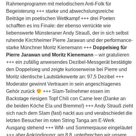
den Doppelsieg und zeigte kurioserweise bei Pierre und
Moritz identische Lautstärkewerte an: 97,5 Dezibel +++
Moderator gewinnt Vertrauen in sein angeschlagenes
Gehör zurück
+++ Slam-Teilnehmer essen im
Backstage riesigen Topf Chili con Carne leer (Danke an
die beiden Köche Ela und Bremmo!) +++ Andy Strauß zieht
sich nach dem Slam (fast) nackt aus und verabschiedet die
letzten Besucher im roten String Tanga am E-Werk
Ausgang stehend +++ WM- und Sommerpause eingeläutet
+++ aber Ankündigung: am 8.8. unterbrechen wir unsere
eigene Sommerpause mit einem großen Open-Air Poetry
Slam Spezial bei freiem Eintritt +++ wir wünschen euch
einen tollen Sommer! +++
Saisonabschluss Poetry Slam am 6. Juni 2010
27. MAI 2010
2 KOMMENTARE
Sonntag, 06.06.2010