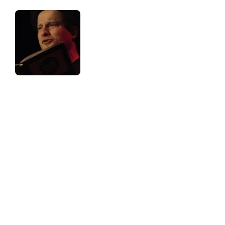
Selbstverständlich hätten alle Teilnehmer noch mehr zu
bieten gehabt und wären durchaus in der Lage gewesen,
jeweils ein abendfüllendes Programm auf die Bühne zu