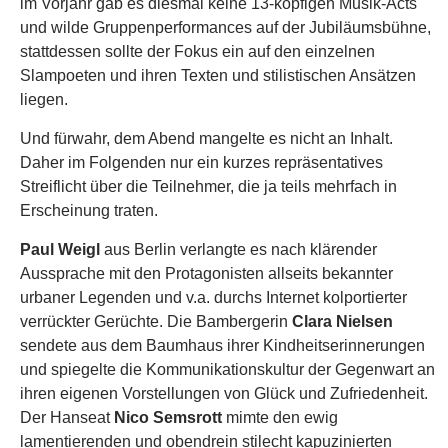
im Vorjahr gab es diesmal keine 13-köpfigen Musik-Acts
und wilde Gruppenperformances auf der Jubiläumsbühne,
stattdessen sollte der Fokus ein auf den einzelnen
Slampoeten und ihren Texten und stilistischen Ansätzen
liegen.
Und fürwahr, dem Abend mangelte es nicht an Inhalt.
Daher im Folgenden nur ein kurzes repräsentatives
Streiflicht über die Teilnehmer, die ja teils mehrfach in
Erscheinung traten.
Paul Weigl
aus Berlin verlangte es nach klärender
Aussprache mit den Protagonisten allseits bekannter
urbaner Legenden und v.a. durchs Internet kolportierter
verrückter Gerüchte. Die Bambergerin
Clara Nielsen
sendete aus dem Baumhaus ihrer Kindheitserinnerungen
und spiegelte die Kommunikationskultur der Gegenwart an
ihren eigenen Vorstellungen von Glück und Zufriedenheit.
Der Hanseat
Nico Semsrott
mimte den ewig
lamentierenden und obendrein stilecht kapuzinierten