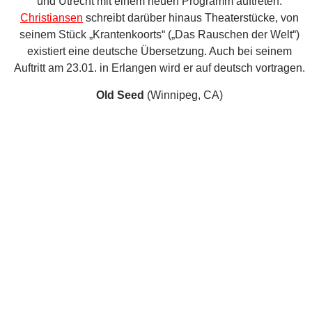
Herzen öffnen, das kann nicht jeder. Der kanadische
Singer-Songwriter und studierte Philosoph Craig Bjerring
alias
Oldseed
gehört zu den wenigen, denen es möglich
ist. Seine folkigen Melodien und sein Gesang erinnern an
Jeff Tweedy und Will Oldham, seine Texte handeln von
Amerika und von der Liebe, vom Suchen, Finden und vom
Verlieren. Craig schaut mit Mütze und Vollbart uriger aus
als Badly Drawn Boy zu seinen besten Zeiten. Er ist ein
Performer – ein Erfinder und Geschichtenerzähler, eine