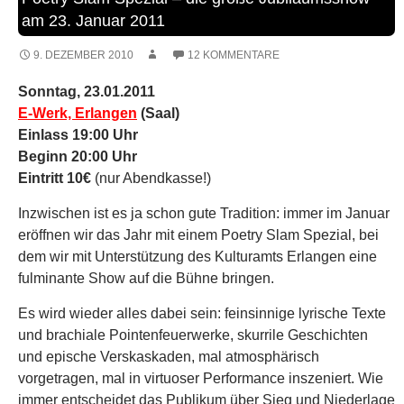
Inzwischen ist es ja schon gute Tradition: immer im Januar
eröffnen wir das Jahr mit einem Poetry Slam Spezial, bei
dem wir mit Unterstützung des Kulturamts Erlangen eine
fulminante Show auf die Bühne bringen.
Es wird wieder alles dabei sein: feinsinnige lyrische Texte
und brachiale Pointenfeuerwerke, skurrile Geschichten
und epische Verskaskaden, mal atmosphärisch
vorgetragen, mal in virtuoser Performance inszeniert. Wie
immer entscheidet das Publikum über Sieg und Niederlage
und darf sich diesmal auf wahrhaft hochkarätige Künstler
freuen, die diese nicht umsonst mit dem Untertitel “Die
Nacht der Champions” versehene Veranstaltung zu einem
echten Kronengeflüster machen werden!
Aus all den Monatssiegern, die 2010 den Erlanger Poetry
Slam gewinnen konnten, haben wir vier ausgewählt, die in
einem K.O.-System gegen internationale und nationale
Landesmeister der Bühnenkunstform antreten werden.
Außerdem erwartet euch ein Rahmenprogramm aus