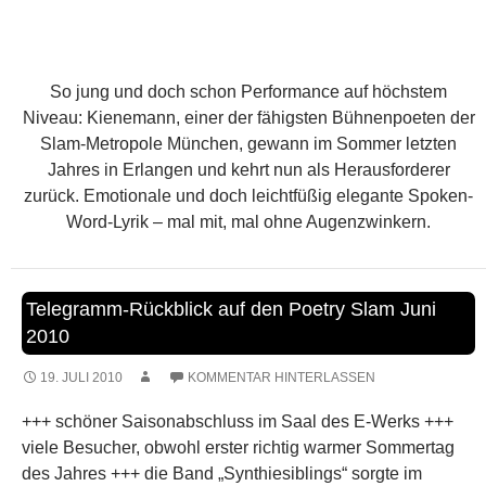
Telegramm-Rückblick auf den Poetry Slam Juni
2010
19. JULI 2010
KOMMENTAR HINTERLASSEN
+++ schöner Saisonabschluss im Saal des E-Werks +++
viele Besucher, obwohl erster richtig warmer Sommertag
des Jahres +++ die Band „Synthiesiblings“ sorgte im
Rahmenprogramm mit melodischem Anti-Folk für
Begeisterung +++ starke und abwechslungsreiche
Beiträge im poetischen Wettkampf +++ drei Poeten
schafften es ins Finale: der ebenso verrückte wie
liebenswerte Münsteraner Andy Strauß, der in sich selbst
ruhende Kirchheimer Pierre Jarawan und der performance-
starke Münchner Moritz Kienemann +++
Doppelsieg für
Pierre Jarawan und Moritz Kienemann
– wir gratulieren
+++ ein zufällig anwesendes Dezibel-Messgerät bestätigte