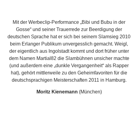
hat), gehört mittlerweile zu den Geheimfavoriten für die
deutschsprachigen Meisterschaften 2011 in Hamburg.
Moritz Kienemann
(München)
So jung und doch schon Performance auf höchstem
Niveau: Kienemann, einer der fähigsten Bühnenpoeten der
Slam-Metropole München, gewann im Sommer letzten
Jahres in Erlangen und kehrt nun als Herausforderer
zurück. Emotionale und doch leichtfüßig elegante Spoken-
Word-Lyrik – mal mit, mal ohne Augenzwinkern.