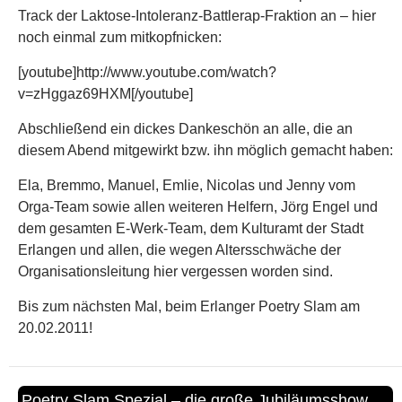
Orga-Team sowie allen weiteren Helfern, Jörg Engel und
dem gesamten E-Werk-Team, dem Kulturamt der Stadt
Erlangen und allen, die wegen Altersschwäche der
Organisationsleitung hier vergessen worden sind.
Bis zum nächsten Mal, beim Erlanger Poetry Slam am
20.02.2011!
Poetry Slam Spezial – die große Jubiläumsshow
am 23. Januar 2011
9. DEZEMBER 2010
12 KOMMENTARE
Sonntag, 23.01.2011
E-Werk, Erlangen
(Saal)
Einlass 19:00 Uhr
Beginn 20:00 Uhr
Eintritt 10€
(nur Abendkasse!)