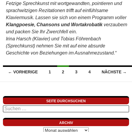
SEITE DURCHSUCHEN
Suchen
nach:
ARCHIV
Archiv
NEUESTE BEITRÄGE
Slam-Wonnemonat
Ansprechender April
Magischer März
META
Anmelden
Eintrags-Feed
Kommentar-Feed
WordPress.org