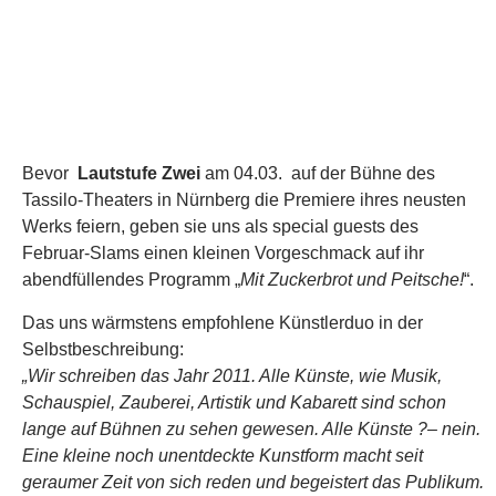
Schauspiel, Zauberei, Artistik und Kabarett sind schon
lange auf Bühnen zu sehen gewesen. Alle Künste ?– nein.
Eine kleine noch unentdeckte Kunstform macht seit
geraumer Zeit von sich reden und begeistert das Publikum.
Fetzige Sprechkunst mit wortgewandten, pointieren und
sprachwitzigen Rezitationen trifft auf einfühlsame
Klaviermusik. Lassen sie sich von einem Programm voller
Klangpoesie, Chansons und Wortakrobatik
verzaubern
und packen Sie Ihr Zwerchfell ein.
Irina Harsch (Klavier) und Tobias Föhrenbach
(Sprechkunst) nehmen Sie mit auf eine absurde
Geschichte von Beziehungen im Ausnahmezustand.“
Beitragsnavigation
← VORHERIGE
1
2
3
4
NÄCHSTE →