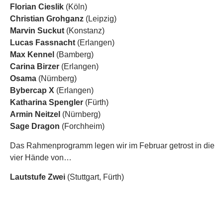
Lautstufe Zwei
(Stuttgart, Fürth)
Bevor
Lautstufe Zwei
am 04.03. auf der Bühne des
Tassilo-Theaters in Nürnberg die Premiere ihres neusten
Werks feiern, geben sie uns als special guests des
Februar-Slams einen kleinen Vorgeschmack auf ihr
abendfüllendes Programm „
Mit Zuckerbrot und Peitsche!
“.
Das uns wärmstens empfohlene Künstlerduo in der
Selbstbeschreibung:
„Wir schreiben das Jahr 2011. Alle Künste, wie Musik,