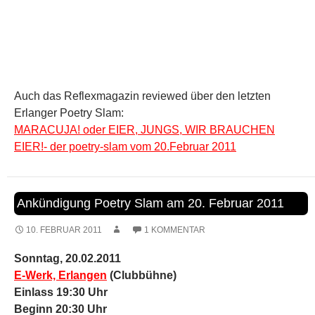
Sonntag, 20.02.2011
E-Werk, Erlangen
(Clubbühne)
Einlass 19:30 Uhr
Beginn 20:30 Uhr
Eintritt 6€
Nach unserer großen Jubiläumsshow folgt nun der nächste
reguläre Erlanger Poetry Slam – so wie wir ihn kennen und
mögen! Selbstverständlich mit vielen neuen Gesichtern
und liebgewonnenen alten Bekannten auf der Bühne,
angereist aus Nah und Fern und Dazwischen. Drumherum
erwarten uns diesmal ein Rahmenprogramm, wie es
besser nicht zum Slam passen könnte.