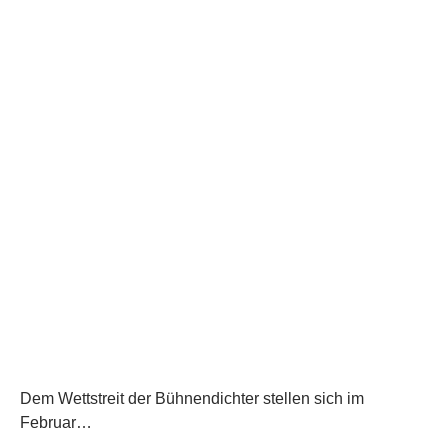
Dem Wettstreit der Bühnendichter stellen sich im
Februar…
Florian Cieslik
(Köln)
Christian Grohganz
(Leipzig)
Marvin Suckut
(Konstanz)
Lucas Fassnacht
(Erlangen)
Max Kennel
(Bamberg)
Carina Birzer
(Erlangen)
Osama
(Nürnberg)
Bybercap X
(Erlangen)
Katharina Spengler
(Fürth)
Armin Neitzel
(Nürnberg)
Sage Dragon
(Forchheim)
Das Rahmenprogramm legen wir im Februar getrost in die
vier Hände von…