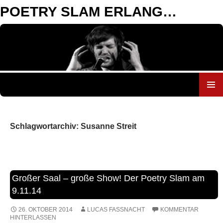
POETRY SLAM ERLANGEN
ZUM
INHALT
SPRINGEN
Schlagwortarchiv: Susanne Streit
Großer Saal – große Show! Der Poetry Slam am
9.11.14
26. OKTOBER 2014
LUCAS FASSNACHT
KOMMENTAR
HINTERLASSEN