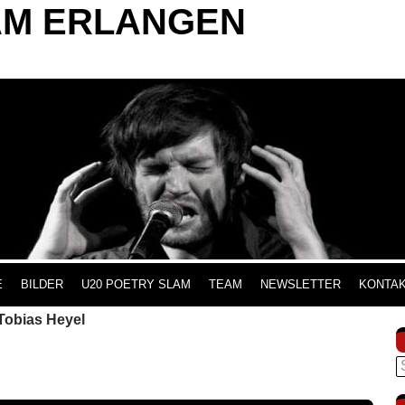
AM ERLANGEN
INHALT SPRINGEN
E
BILDER
U20 POETRY SLAM
TEAM
NEWSLETTER
KONTA
Tobias Heyel
S
n