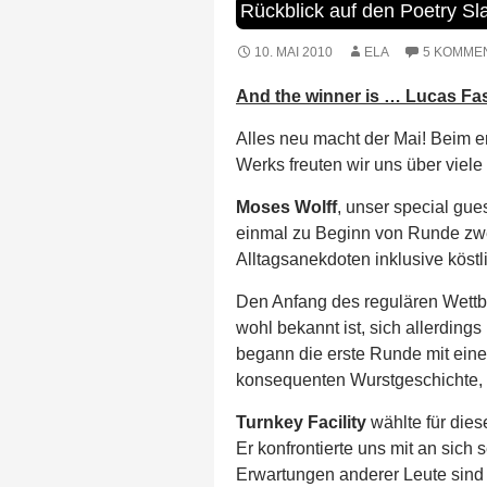
Rückblick auf den Poetry S
10. MAI 2010
ELA
5 KOMME
And the winner is … Lucas Fa
Alles neu macht der Mai! Beim e
Werks freuten wir uns über viele
Moses Wolff
, unser special gu
einmal zu Beginn von Runde zwei
Alltagsanekdoten inklusive köstl
Den Anfang des regulären Wettb
wohl bekannt ist, sich allerdings
begann die erste Runde mit eine
konsequenten Wurstgeschichte, 
Turnkey Facility
wählte für dies
Er konfrontierte uns mit an sich
Erwartungen anderer Leute sind 