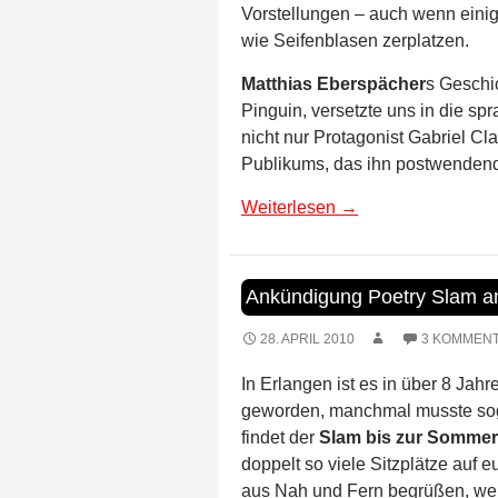
Vorstellungen – auch wenn einig
wie Seifenblasen zerplatzen.
Matthias Eberspächer
s Geschi
Pinguin, versetzte uns in die s
nicht nur Protagonist Gabriel C
Publikums, das ihn postwendend
Weiterlesen
→
Ankündigung Poetry Slam a
28. APRIL 2010
3 KOMMEN
In Erlangen ist es in über 8 Ja
geworden, manchmal musste sog
findet der
Slam bis zur Sommer
doppelt so viele Sitzplätze auf 
aus Nah und Fern begrüßen, wen