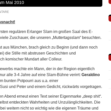
lam Mai 2010
NTARE
ssnacht!
rsten regulären Erlanger Slam im großen Saal des E-
 viele Zuschauer, die unseren „Muttertagsslam“ besuchten.
est aus München, brach gleich zu Beginn (und dann noch
) die Stille mit abstrusen Geschichten und
ich komischer Mundart aller Colleur.
ewerbs machte ein Mann, der in der Region eigentlich
 nur alle 3-4 Jahre auf eine Slam-Bühne verirrt:
Geraldino
m bunten Potpourri aus u.a. einer
Susi und Peter und einem Gedicht, rückwärts vorgetragen.
en Abend erneut einen Text seiner Eigenmarke „deep shit“.
 selbst entdeckten Wahrheiten und Unzulänglichkeiten. Die
bei weitem nicht so wichtig wie die eigenen Träume und