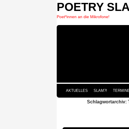
POETRY SL
Poet*innen an die Mikrofone!
ZUM 
AKTUELLES
SLAM?!
TERMIN
Schlagwortarchiv: 