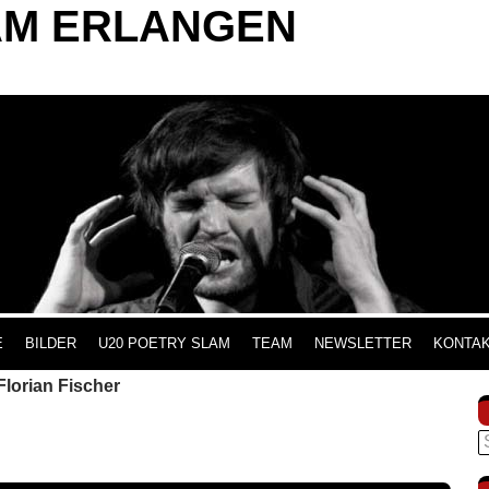
AM ERLANGEN
INHALT SPRINGEN
E
BILDER
U20 POETRY SLAM
TEAM
NEWSLETTER
KONTA
Florian Fischer
S
n