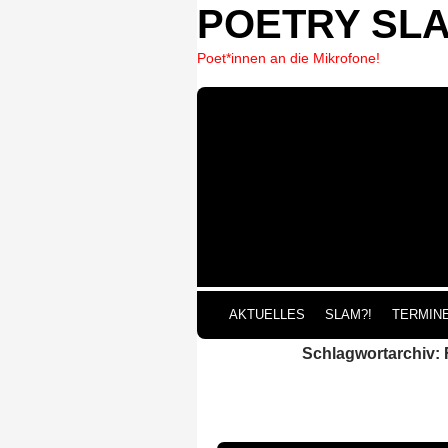
POETRY SL
Poet*innen an die Mikrofone!
ZUM 
AKTUELLES
SLAM?!
TERMIN
Schlagwortarchiv: 