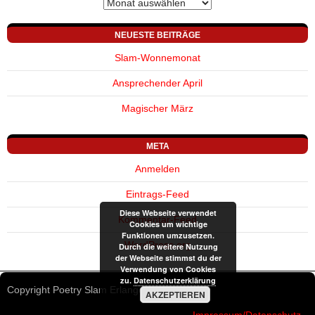
Archiv
NEUESTE BEITRÄGE
Slam-Wonnemonat
Ansprechender April
Magischer März
META
Anmelden
Eintrags-Feed
Diese Webseite verwendet
Kommentar-Feed
Cookies um wichtige
Funktionen umzusetzen.
WordPress.org
Durch die weitere Nutzung
der Webseite stimmst du der
Verwendung von Cookies
zu.
Datenschutzerklärung
Copyright Poetry Slam Erlangen © 2002-2026
AKZEPTIEREN