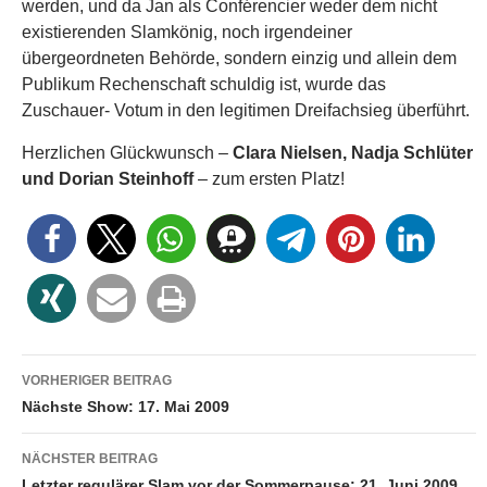
werden, und da Jan als Conférencier weder dem nicht
existierenden Slamkönig, noch irgendeiner
übergeordneten Behörde, sondern einzig und allein dem
Publikum Rechenschaft schuldig ist, wurde das
Zuschauer- Votum in den legitimen Dreifachsieg überführt.
Herzlichen Glückwunsch –
Clara Nielsen, Nadja Schlüter
und Dorian Steinhoff
– zum ersten Platz!
Beitragsnavigation
VORHERIGER BEITRAG
Nächste Show: 17. Mai 2009
NÄCHSTER BEITRAG
Letzter regulärer Slam vor der Sommerpause: 21. Juni 2009