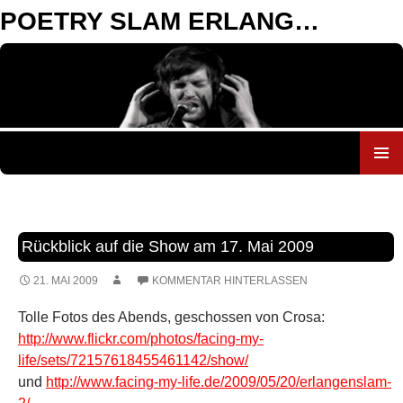
POETRY SLAM ERLANGEN
ZUM
INHALT
SPRINGEN
Rückblick auf die Show am 17. Mai 2009
21. MAI 2009
KOMMENTAR HINTERLASSEN
Tolle Fotos des Abends, geschossen von Crosa:
http://www.flickr.com/photos/facing-my-
life/sets/72157618455461142/show/
und
http://www.facing-my-life.de/2009/05/20/erlangenslam-