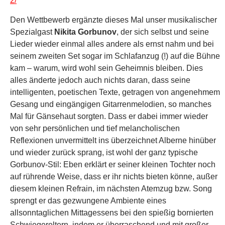
2/
Den Wettbewerb ergänzte dieses Mal unser musikalischer
Spezialgast
Nikita Gorbunov
, der sich selbst und seine
Lieder wieder einmal alles andere als ernst nahm und bei
seinem zweiten Set sogar im Schlafanzug (!) auf die Bühne
kam – warum, wird wohl sein Geheimnis bleiben. Dies
alles änderte jedoch auch nichts daran, dass seine
intelligenten, poetischen Texte, getragen von angenehmem
Gesang und eingängigen Gitarrenmelodien, so manches
Mal für Gänsehaut sorgten. Dass er dabei immer wieder
von sehr persönlichen und tief melancholischen
Reflexionen unvermittelt ins überzeichnet Alberne hinüber
und wieder zurück sprang, ist wohl der ganz typische
Gorbunov-Stil: Eben erklärt er seiner kleinen Tochter noch
auf rührende Weise, dass er ihr nichts bieten könne, außer
diesem kleinen Refrain, im nächsten Atemzug bzw. Song
sprengt er das gezwungene Ambiente eines
allsonntaglichen Mittagessens bei den spießig bornierten
Schwiegereltern, indem er überraschend und mit großer