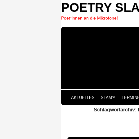
POETRY SL
Poet*innen an die Mikrofone!
ZUM 
AKTUELLES
SLAM?!
TERMIN
Schlagwortarchiv: 