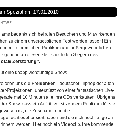
lam Spezial am 17.01.2010
ENTARE
lams bedankt sich bei allen Besuchern und Mitwirkenden
tehen zu einem unvergesslichen Fest werden lassen! Ein
Abend mit einem tollen Publikum und außergewöhnlichen
e gebührt an dieser Stelle auch den Siegern des
otale Zerstörung“.
 auf eine knapp vierstündige Show:
eiteten uns die
Freidenker
– deutscher Hiphop der alten
er-Projektionen, unterstützt von einer fantastischen Live-
gerade mal 10 Minuten alle ihre CDs verkauften. Übrigens
der Show, dass ein Auftritt vor sitzendem Publikum für sie
gewesen ist, die Zuschauer und die
regelrecht euphorisiert haben und sie sich noch lange an
erinnern werden. Hier noch ein Videoclip, ihre kommende