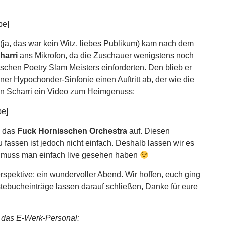
be]
ja, das war kein Witz, liebes Publikum) kam nach dem
harri
ans Mikrofon, da die Zuschauer wenigstens noch
schen Poetry Slam Meisters einforderten. Den blieb er
einer Hypochonder-Sinfonie einen Auftritt ab, der wie die
on Scharri ein Video zum Heimgenuss:
be]
e das
Fuck Hornisschen Orchestra
auf. Diesen
zu fassen ist jedoch nicht einfach. Deshalb lassen wir es
ie muss man einfach live gesehen haben
spektive: ein wundervoller Abend. Wir hoffen, euch ging
ebucheinträge lassen darauf schließen, Danke für eure
 das E-Werk-Personal: