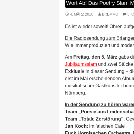
Wort Ab! Das Poetry Slam 
4. MÄRZ 2010
BREMMO
8 
Es ist wieder soweit! Ohren aufg
Die Radiosendung zum Erlanger 
Wie immer produziert und moder
Am
Freitag, den 5. März
gabs di
Jubiläumsslam
und zwei Stück
E
xklusiv
in dieser Sendung – d
erst im Mai erscheinenden Album
musikalischer Gastkünstler beim
Nürnberg.
In der Sendung zu hören ware
Team „Poesie aus Leidenscha
Team „
Totale Zerstörung“
: Ge
Jan Koch
: Im falschen Cafe
Fuck Hornisschen Orchestra
: