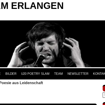
AM ERLANGEN
INHALT SPRINGEN
E
BILDER
U20 POETRY SLAM
TEAM
NEWSLETTER
KONTA
Poesie aus Leidenschaft
S
n