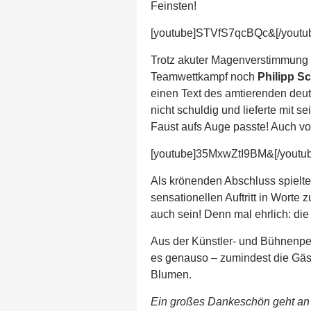
Feinsten!
[youtube]STVfS7qcBQc&[/youtu
Trotz akuter Magenverstimmung (
Teamwettkampf noch
Philipp Sc
einen Text des amtierenden deut
nicht schuldig und lieferte mit s
Faust aufs Auge passte! Auch v
[youtube]35MxwZtI9BM&[/youtu
Als krönenden Abschluss spielt
sensationellen Auftritt in Worte 
auch sein! Denn mal ehrlich: d
Aus der Künstler- und Bühnenper
es genauso – zumindest die Gäst
Blumen.
Ein großes Dankeschön geht an