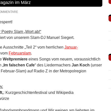
Magazin im März
KOMMENTARE
esperrt!
Poetry Slam „Wort ab!“
iert von unserem Slam-DJ Manuel Siegert.
e Ausschnitte „Teil 2“ vom herrlichen
Januar-
e vom
Februarslam
.
ie
Weltpremiere
eines Songs vom neuem, voraussichtlich
 „
Im falschen Cafe
“ des Liedermachers
Jan Koch
(unser
 Februar-Slam) auf Radio Z in der Metropolregion
n:
ft
„: Kurzgeschichtenfestival und Wikipedia
würze
 Bahndammbrandmann und Wir weinen am liebsten im