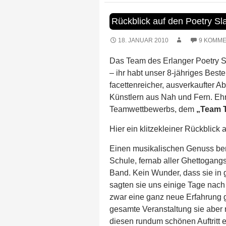
Rückblick auf den Poetry S
18. JANUAR 2010
9 KOMM
Das Team des Erlanger Poetry S
– ihr habt unser 8-jähriges Bes
facettenreicher, ausverkaufter 
Künstlern aus Nah und Fern. Ehr
Teamwettbewerbs, dem
„Team T
Hier ein klitzekleiner Rückblick
Einen musikalischen Genuss ber
Schule, fernab aller Ghettogangst
Band. Kein Wunder, dass sie in 
sagten sie uns einige Tage nach 
zwar eine ganz neue Erfahrung 
gesamte Veranstaltung sie aber 
diesen rundum schönen Auftritt 