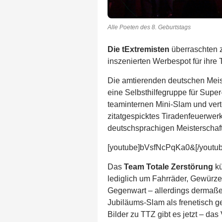
Alle Poeten des 8. Geburtstags
Die tExtremisten
überraschten z
inszenierten Werbespot für ihre
Die amtierenden deutschen Mei
eine Selbsthilfegruppe für Supe
teaminternen Mini-Slam und ver
zitatgespicktes Tiradenfeuerwerk
deutschsprachigen Meisterschaft
[youtube]bVsfNcPqKa0&[/youtub
Das
Team Totale Zerstörung
kü
lediglich um Fahrräder, Gewürze
Gegenwart – allerdings dermaßen
Jubiläums-Slam als frenetisch ge
Bilder zu TTZ gibt es jetzt – das