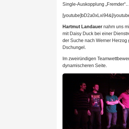
Single-Auskopplung „Fremder“
[youtube]bD2a0xLxi94&[/youtub
Hartmut Landauer
nahm uns mit
mit Daisy Duck bei einer Diens
der Suche nach Werner Herzog 
Dschungel.
Im zweiründigen Teamwettbewerb
dynamischeren Seite.